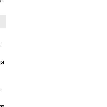
me
i
hội
h
ờng