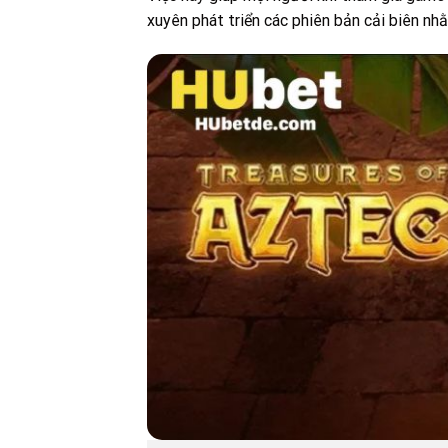
xuyên phát triển các phiên bản cải biên nh