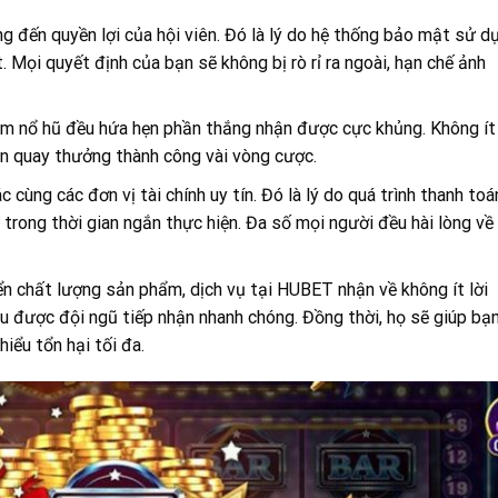
ng đến quyền lợi của hội viên. Đó là lý do hệ thống bảo mật sử d
 Mọi quyết định của bạn sẽ không bị rò rỉ ra ngoài, hạn chế ảnh
hẩm nổ hũ đều hứa hẹn phần thắng nhận được cực khủng. Không ít
n quay thưởng thành công vài vòng cược.
 cùng các đơn vị tài chính uy tín. Đó là lý do quá trình thanh toá
 trong thời gian ngắn thực hiện. Đa số mọi người đều hài lòng về
ển chất lượng sản phẩm, dịch vụ tại HUBET nhận về không ít lời
u được đội ngũ tiếp nhận nhanh chóng. Đồng thời, họ sẽ giúp bạ
iểu tổn hại tối đa.