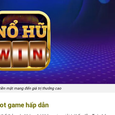
tiền mặt mang đến giá trị thưởng cao
lot game hấp dẫn