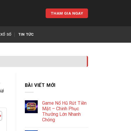
THAM GIA NGAY
XỔ SỐ
TIN TỨC
BÀI VIẾT MỚI
iá
Game Nổ Hũ Rút Tiền
Mặt – Chinh Phục
Thưởng Lớn Nhanh
Chóng