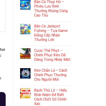
Bắn Cá Thuỷ Hử –
Phiêu Lưu Rinh
Thưởng Khủng Cùng
Cao Thủ
Bắn Cá Jackpot
Fishing – Tựa Game
Đẳng Cấp Nhận
Thưởng Lớn
hơi
Cược Thẻ Phạt –
Chinh Phục Kèo Dễ
c
Dàng Trong Nháy Mắt
Kèo Chẵn Lẻ – Cách
Chinh Phục Thưởng
m
Cho Người Mới
Bạch Thủ Lô – Hiểu
Khái Niệm Để Biết
Cách Chốt Số Chính
Xác