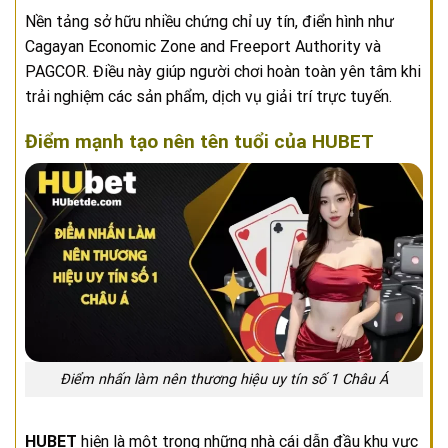
Nền tảng sở hữu nhiều chứng chỉ uy tín, điển hình như
Cagayan Economic Zone and Freeport Authority và
PAGCOR. Điều này giúp người chơi hoàn toàn yên tâm khi
trải nghiệm các sản phẩm, dịch vụ giải trí trực tuyến.
Điểm mạnh tạo nên tên tuổi của HUBET
Điểm nhấn làm nên thương hiệu uy tín số 1 Châu Á
HUBET
hiện là một trong những nhà cái dẫn đầu khu vực