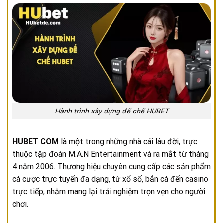
Hành trình xây dựng đế chế HUBET
HUBET COM
là một trong những nhà cái lâu đời, trực
thuộc tập đoàn M.A.N Entertainment và ra mắt từ tháng
4 năm 2006. Thương hiệu chuyên cung cấp các sản phẩm
cá cược trực tuyến đa dạng, từ xổ số, bắn cá đến casino
trực tiếp, nhằm mang lại trải nghiệm trọn vẹn cho người
chơi.