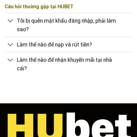
Câu hỏi thường gặp tại HUBET
Tôi bị quên mật khẩu đăng nhập, phải làm
sao?
Làm thế nào để nạp và rút tiền?
Làm thế nào để nhận khuyến mãi tại nhà
cái?