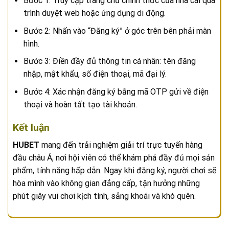
Bước 1: Truy cập trang chủ chính thức của nhà cái qua
trình duyệt web hoặc ứng dụng di động.
Bước 2: Nhấn vào “Đăng ký” ở góc trên bên phải màn
hình.
Bước 3: Điền đầy đủ thông tin cá nhân: tên đăng
nhập, mật khẩu, số điện thoại, mã đại lý.
Bước 4: Xác nhận đăng ký bằng mã OTP gửi về điện
thoại và hoàn tất tạo tài khoản.
Kết luận
HUBET
mang đến trải nghiệm giải trí trực tuyến hàng
đầu châu Á, nơi hội viên có thể khám phá đầy đủ mọi sản
phẩm, tính năng hấp dẫn. Ngay khi đăng ký, người chơi sẽ
hòa mình vào không gian đẳng cấp, tận hưởng những
phút giây vui chơi kịch tính, sảng khoái và khó quên.