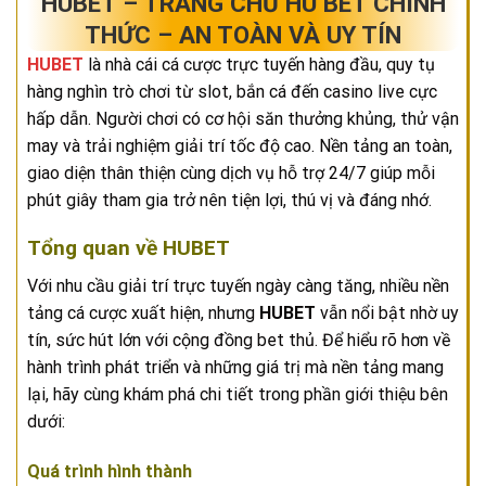
HUBET – TRANG CHỦ HU BET CHÍNH
THỨC – AN TOÀN VÀ UY TÍN
HUBET
là nhà cái cá cược trực tuyến hàng đầu, quy tụ
hàng nghìn trò chơi từ slot, bắn cá đến casino live cực
hấp dẫn. Người chơi có cơ hội săn thưởng khủng, thử vận
may và trải nghiệm giải trí tốc độ cao. Nền tảng an toàn,
giao diện thân thiện cùng dịch vụ hỗ trợ 24/7 giúp mỗi
phút giây tham gia trở nên tiện lợi, thú vị và đáng nhớ.
Tổng quan về HUBET
Với nhu cầu giải trí trực tuyến ngày càng tăng, nhiều nền
tảng cá cược xuất hiện, nhưng
HUBET
vẫn nổi bật nhờ uy
tín, sức hút lớn với cộng đồng bet thủ. Để hiểu rõ hơn về
hành trình phát triển và những giá trị mà nền tảng mang
lại, hãy cùng khám phá chi tiết trong phần giới thiệu bên
dưới:
Quá trình hình thành