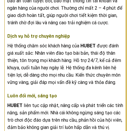
bảo an toàn tuyệt đối, bảo mật thông tin tài khoản và
ngân hàng của người chơi. Thường chỉ mất 2 – 4 phút để
giao dịch hoàn tất, giúp người chơi tiết kiệm thời gian,
tránh chờ đợi lâu và nâng cao trải nghiệm cá cược.
Dịch vụ hỗ trợ chuyên nghiệp
Hệ thống chăm sóc khách hàng của
HUBET
được đánh
giá xuất sắc: Nhân viên đào tạo bài bản, thái độ thân
thiện, tôn trọng mọi khách hàng. Hỗ trợ 24/7, kể cả đêm
khuya, cuối tuần hay ngày lễ. Hệ thống đa kênh liên hệ
tiện lợi, dễ dàng cho mọi nhu cầu. Kiến thức chuyên môn
vững vàng, giải đáp mọi vấn đề kỹ càng và thỏa đáng.
Luôn đổi mới, sáng tạo
HUBET
liên tục cập nhật, nâng cấp và phát triển các tính
năng, sản phẩm mới. Nhà cái không ngừng sáng tạo các
trò chơi độc đáo dựa trên nhu cầu, phản hồi của hội viên,
đảm bảo không gian giải trí luôn hấp dẫn và thú vị.