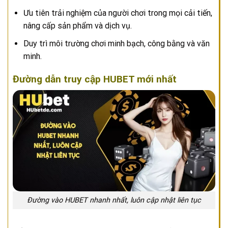
Ưu tiên trải nghiệm của người chơi trong mọi cải tiến,
nâng cấp sản phẩm và dịch vụ.
Duy trì môi trường chơi minh bạch, công bằng và văn
minh.
Đường dẫn truy cập HUBET mới nhất
Đường vào HUBET nhanh nhất, luôn cập nhật liên tục