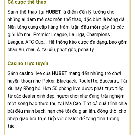
Cá cược thể thao
Sảnh thể thao tại
HUBET
là điểm đến lý tưởng cho
những ai đam mê các môn thể thao, đặc biệt là bóng đá.
Nền tảng cung cấp hàng trăm trận đấu mỗi ngày từ các
giải lớn như Premier League, La Liga, Champions
League, AFC Cup,… Hệ thống kèo cược đa dạng, bao gồm
châu Âu, châu Á, tài xỉu, phạt góc, penalty,…
Casino trực tuyến
Sảnh casino live của
HUBET
mang đến những trò chơi
huyền thoại như Poker, Blackjack, Roulette, Baccarat, Tài
xỉu hay Rồng hổ. Hơn 50 phòng live được phát trực tiếp
từ các dealer xinh đẹp, người chơi như đang trải nghiệm
một sòng bạc thực thụ tại Ma Cao. Tất cả quá trình chia
bài đều minh bạch, hạn chế tối đa gian lận, đồng thời cho
phép giao lưu trực tiếp với dealer để tăng tính tương
tác.