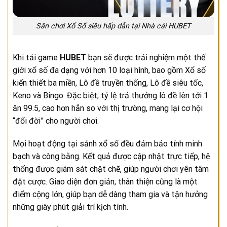
Sân chơi Xổ Số siêu hấp dẫn tại Nhà cái HUBET
Khi tải game
HUBET
bạn sẽ được trải nghiệm một thế
giới xổ số đa dạng với hơn 10 loại hình, bao gồm Xổ số
kiến thiết ba miền, Lô đề truyền thống, Lô đề siêu tốc,
Keno và Bingo. Đặc biệt, tỷ lệ trả thưởng lô đề lên tới 1
ăn 99.5, cao hơn hẳn so với thị trường, mang lại cơ hội
“đổi đời” cho người chơi.
Mọi hoạt động tại sảnh xổ số đều đảm bảo tính minh
bạch và công bằng. Kết quả được cập nhật trực tiếp, hệ
thống được giám sát chặt chẽ, giúp người chơi yên tâm
đặt cược. Giao diện đơn giản, thân thiện cũng là một
điểm cộng lớn, giúp bạn dễ dàng tham gia và tận hưởng
những giây phút giải trí kịch tính.