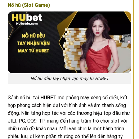
Nổ hũ (Slot Game)
Nổ hũ đều tay nhận vận may từ HUBET
Sảnh nổ hũ tại
HUBET
mô phỏng máy xèng cổ điển, kết
hợp phong cách hiện đại với hình ảnh và âm thanh sống
động. Nền tảng hợp tác với các thương hiệu top đầu như
JILI, PG, CQ9, TP, mang đến hàng trăm trò chơi slot với
nhiều chủ đề khác nhau. Mỗi ván chơi là một hành trình
phiêu lưu, đi kèm phần thưởng có thể lên đến hàng tỷ