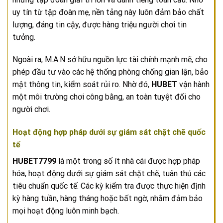
uy tín từ tập đoàn mẹ, nền tảng này luôn đảm bảo chất
lượng, đáng tin cậy, được hàng triệu người chơi tin
tưởng.
Ngoài ra, M.A.N sở hữu nguồn lực tài chính mạnh mẽ, cho
phép đầu tư vào các hệ thống phòng chống gian lận, bảo
mật thông tin, kiểm soát rủi ro. Nhờ đó,
HUBET
vận hành
một môi trường chơi công bằng, an toàn tuyệt đối cho
người chơi.
Hoạt động hợp pháp dưới sự giám sát chặt chẽ quốc
tế
HUBET7799
là một trong số ít nhà cái được hợp pháp
hóa, hoạt động dưới sự giám sát chặt chẽ, tuân thủ các
tiêu chuẩn quốc tế. Các kỳ kiểm tra được thực hiện định
kỳ hàng tuần, hàng tháng hoặc bất ngờ, nhằm đảm bảo
mọi hoạt động luôn minh bạch.