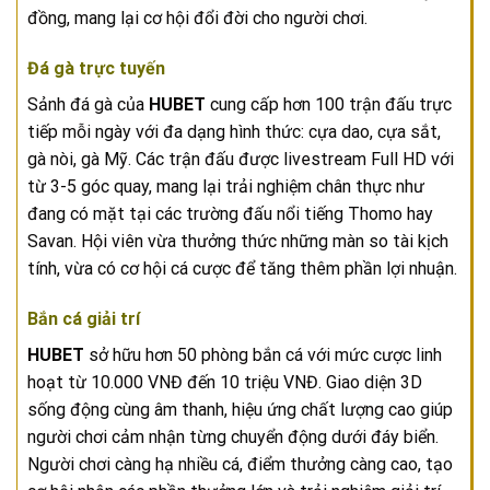
đồng, mang lại cơ hội đổi đời cho người chơi.
Đá gà trực tuyến
Sảnh đá gà của
HUBET
cung cấp hơn 100 trận đấu trực
tiếp mỗi ngày với đa dạng hình thức: cựa dao, cựa sắt,
gà nòi, gà Mỹ. Các trận đấu được livestream Full HD với
từ 3-5 góc quay, mang lại trải nghiệm chân thực như
đang có mặt tại các trường đấu nổi tiếng Thomo hay
Savan. Hội viên vừa thưởng thức những màn so tài kịch
tính, vừa có cơ hội cá cược để tăng thêm phần lợi nhuận.
Bắn cá giải trí
HUBET
sở hữu hơn 50 phòng bắn cá với mức cược linh
hoạt từ 10.000 VNĐ đến 10 triệu VNĐ. Giao diện 3D
sống động cùng âm thanh, hiệu ứng chất lượng cao giúp
người chơi cảm nhận từng chuyển động dưới đáy biển.
Người chơi càng hạ nhiều cá, điểm thưởng càng cao, tạo